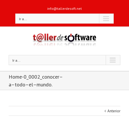
info@tallerdesoft.net
Ir a...
Ir a...
Home-0_0002_conocer–
a–todo–el–mundo.
Anterior